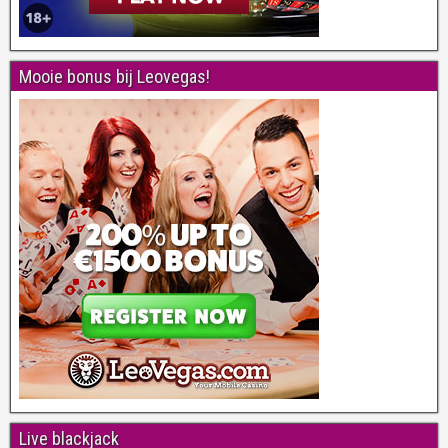
Mooie bonus bij Leovegas!
Live blackjack