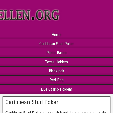
Home
Caribbean Stud Poker
Punto Banco
Texas Holdem
Blackjack
Red Dog
Live Casino Holdem
Caribbean Stud Poker
Caribbean Stud Poker is een tafelspel dat in casino’s over de